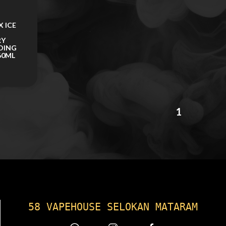
 ICE
RY
DING
60ML
1
58 VAPEHOUSE SELOKAN MATARAM