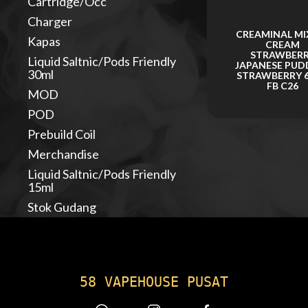
Cartridge/Occ
Charger
CREAMINAL MIX
Kapas
CREAM
STRAWBER
Liquid Saltnic/Pods Friendly
JAPANESE PUD
30ml
STRAWBERRY 
FB C26
MOD
POD
Prebuild Coil
Merchandise
Liquid Saltnic/Pods Friendly
15ml
Stok Gudang
58 VAPEHOUSE PUSAT