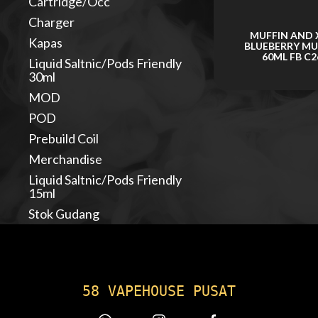
Cartridge/Occ
Charger
MUFFIN AND 
Kapas
BLUEBERRY MU
60ML FB C2
Liquid Saltnic/Pods Friendly
30ml
MOD
POD
Prebuild Coil
Merchandise
Liquid Saltnic/Pods Friendly
15ml
Stok Gudang
58 VAPEHOUSE PUSAT