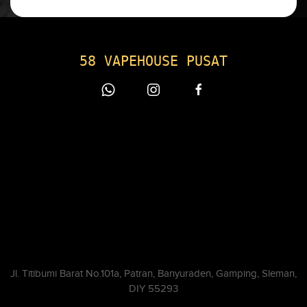
58 VAPEHOUSE PUSAT
Jl. Titibumi Barat No.101a, Patran, Banyuraden, Gamping, Sleman,
DIY 55293